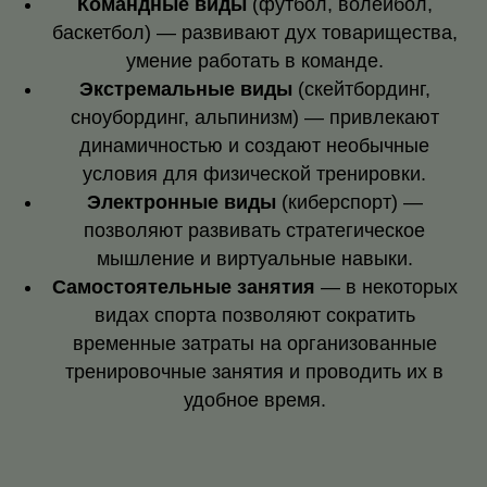
Командные виды
(футбол, волейбол,
баскетбол) — развивают дух товарищества,
умение работать в команде.
Экстремальные виды
(скейтбординг,
сноубординг, альпинизм) — привлекают
динамичностью и создают необычные
условия для физической тренировки.
Электронные виды
(киберспорт) —
позволяют развивать стратегическое
мышление и виртуальные навыки.
Самостоятельные занятия
— в некоторых
видах спорта позволяют сократить
временные затраты на организованные
тренировочные занятия и проводить их в
удобное время.