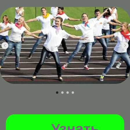
Узнать